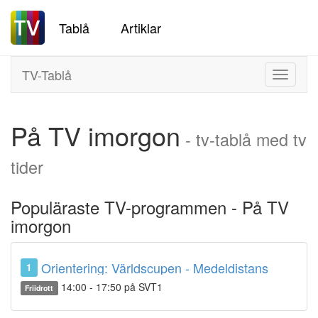
Tablå
Artiklar
TV-Tablå
Toggle
navigati
På TV imorgon
- tv-tablå med tv
tider
Populäraste TV-programmen - På TV
imorgon
Orientering: Världscupen - Medeldistans
1
14:00 - 17:50 på SVT1
Friidrott