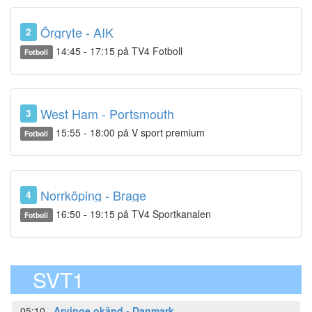
Örgryte - AIK
2
14:45 - 17:15 på TV4 Fotboll
Fotboll
West Ham - Portsmouth
3
15:55 - 18:00 på V sport premium
Fotboll
Norrköping - Brage
4
16:50 - 19:15 på TV4 Sportkanalen
Fotboll
SVT1
05:10
Arvinge okänd - Danmark