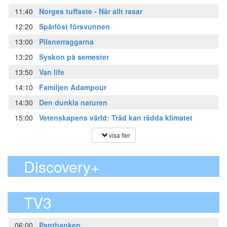
11:40
Norges tuffaste - När allt rasar
12:20
Spårlöst försvunnen
13:00
Pilsnerraggarna
13:20
Syskon på semester
13:50
Van life
14:10
Familjen Adampour
14:30
Den dunkla naturen
15:00
Vetenskapens värld: Träd kan rädda klimatet
visa fler
Discovery+
TV3
06:00
Pantbanken