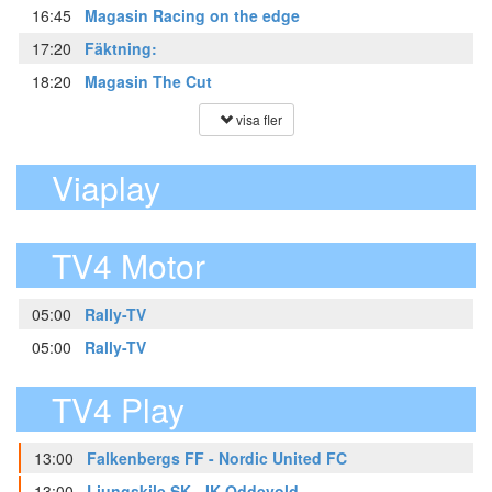
16:45
Magasin Racing on the edge
17:20
Fäktning:
18:20
Magasin The Cut
visa fler
Viaplay
TV4 Motor
05:00
Rally-TV
05:00
Rally-TV
TV4 Play
13:00
Falkenbergs FF - Nordic United FC
13:00
Ljungskile SK - IK Oddevold