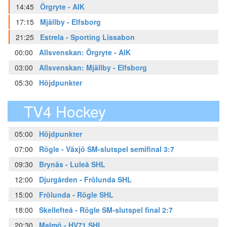
14:45
Örgryte - AIK
17:15
Mjällby - Elfsborg
21:25
Estrela - Sporting Lissabon
00:00
Allsvenskan: Örgryte - AIK
03:00
Allsvenskan: Mjällby - Elfsborg
05:30
Höjdpunkter
TV4 Hockey
05:00
Höjdpunkter
07:00
Rögle - Växjö SM-slutspel semifinal 3:7
09:30
Brynäs - Luleå SHL
12:00
Djurgården - Frölunda SHL
15:00
Frölunda - Rögle SHL
18:00
Skellefteå - Rögle SM-slutspel final 2:7
20:30
Malmö - HV71 SHL