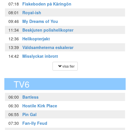
07:18
Fiskeboden på Käringön
08:01
Royal-ish
09:46
My Dreams of You
11:34
Beskjuten polishelikopter
12:36
Helikopterjakt
13:39
Våldsamheterna eskalerar
14:42
Misslyckat inbrott
visa fler
TV6
06:00
Bartless
06:30
Hostile Kirk Place
06:55
Pin Gal
07:30
Fan-Ily Feud