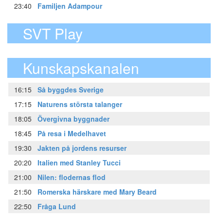
23:40
Familjen Adampour
SVT Play
Kunskapskanalen
16:15
Så byggdes Sverige
17:15
Naturens största talanger
18:05
Övergivna byggnader
18:45
På resa i Medelhavet
19:30
Jakten på jordens resurser
20:20
Italien med Stanley Tucci
21:00
Nilen: flodernas flod
21:50
Romerska härskare med Mary Beard
22:50
Fråga Lund