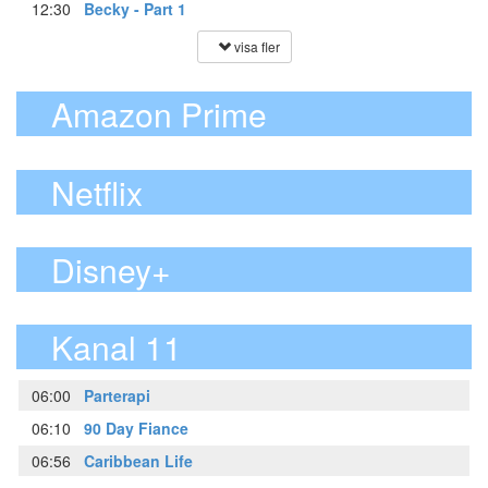
12:30
Becky - Part 1
visa fler
Amazon Prime
Netflix
Disney+
Kanal 11
06:00
Parterapi
06:10
90 Day Fiance
06:56
Caribbean Life