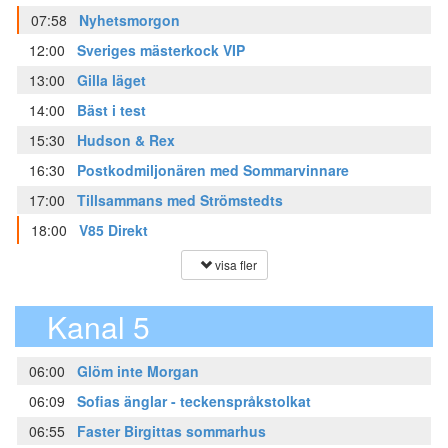
07:58
Nyhetsmorgon
12:00
Sveriges mästerkock VIP
13:00
Gilla läget
14:00
Bäst i test
15:30
Hudson & Rex
16:30
Postkodmiljonären med Sommarvinnare
17:00
Tillsammans med Strömstedts
18:00
V85 Direkt
visa fler
Kanal 5
06:00
Glöm inte Morgan
06:09
Sofias änglar - teckenspråkstolkat
06:55
Faster Birgittas sommarhus