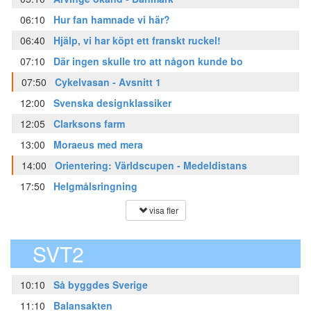
06:10
Hur fan hamnade vi här?
06:40
Hjälp, vi har köpt ett franskt ruckel!
07:10
Där ingen skulle tro att någon kunde bo
07:50
Cykelvasan - Avsnitt 1
12:00
Svenska designklassiker
12:05
Clarksons farm
13:00
Moraeus med mera
14:00
Orientering: Världscupen - Medeldistans
17:50
Helgmålsringning
visa fler
SVT2
10:10
Så byggdes Sverige
11:10
Balansakten