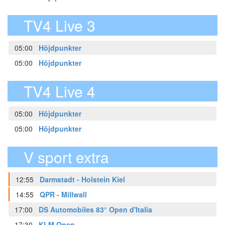
TV4 Live 3
05:00
Höjdpunkter
05:00
Höjdpunkter
TV4 Live 4
05:00
Höjdpunkter
05:00
Höjdpunkter
V sport extra
12:55
Darmstadt - Holstein Kiel
14:55
QPR - Millwall
17:00
DS Automobiles 83° Open d'Italia
17:30
KLM Open